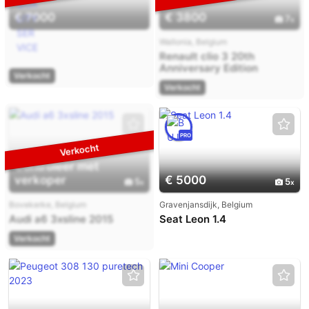
€ 7000
€ 3800
7
Wallonia, Belgium
Renault clio 3 20th
Anniversary Edition
Verkocht
(special editio 4 cylinder)
Verkocht
PRO
Controleer met
verkoper
€ 5000
5
5
Bovekerke, Belgium
Gravenjansdijk, Belgium
Audi a6 3xsline 2015
Seat Leon 1.4
Verkocht