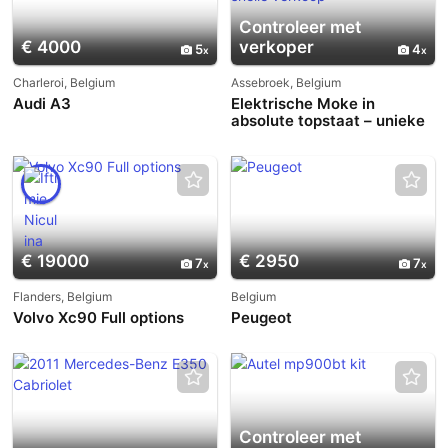
Controleer met
€ 4000
verkoper
5
4
Charleroi, Belgium
Assebroek, Belgium
Audi A3
Elektrische Moke in
absolute topstaat – unieke
blikvanger – snelle verkoop
€ 19000
€ 2950
7
7
Flanders, Belgium
Belgium
Volvo Xc90 Full options
Peugeot
Controleer met