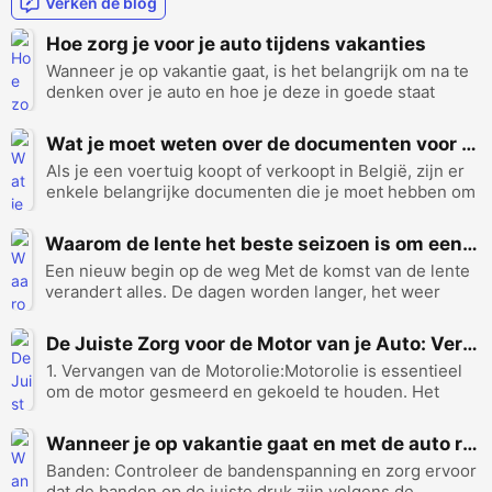
Verken de blog
Hoe zorg je voor je auto tijdens vakanties
Wanneer je op vakantie gaat, is het belangrijk om na te
denken over je auto en hoe je deze in goede staat
houdt om problemen tijdens de reis te voorkomen. Hier
zijn enkele tips om je auto veilig en rijready te houden:
Wat je moet weten over de documenten voor de aankoop en verkoop van voertuigen in België
Controleer de VloeistoffenVoorda...
Als je een voertuig koopt of verkoopt in België, zijn er
enkele belangrijke documenten die je moet hebben om
ervoor te zorgen dat de transactie legaal en correct is.
Hier is wat je moet weten over de benodigde
Waarom de lente het beste seizoen is om een auto te kopen?
documenten: 1. Het Kentekenbewijs van he...
Een nieuw begin op de weg Met de komst van de lente
verandert alles. De dagen worden langer, het weer
wordt beter en veel mensen beginnen plannen te
maken voor uitstappen, weekendtrips of
De Juiste Zorg voor de Motor van je Auto: Verlengen van de Levensduur
zomervakanties. Daarom wordt de lente vaak gezien als
1. Vervangen van de Motorolie:Motorolie is essentieel
een van ...
om de motor gesmeerd en gekoeld te houden. Het
helpt ook bij het reinigen van motoronderdelen van vuil
en ophopingen. Vervang de motorolie en oliefilter
Wanneer je op vakantie gaat en met de auto reist, zijn er een paar dingen die je moet controleren om ervoor te zorgen dat de reis soepel verloopt.
volgens de aanbevolen intervallen van de fa...
Banden: Controleer de bandenspanning en zorg ervoor
dat de banden op de juiste druk zijn volgens de