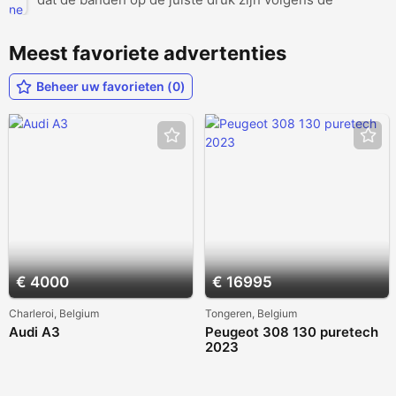
aanbevelingen van de fabrikant. Controleer de banden
op beschadigingen, scheuren of ongelijkmatige slijtage.
Meest favoriete advertenties
Brandstof en vloeistoffen: Zorg ervoor da...
Beheer uw favorieten (0)
€ 4000
€ 16995
Charleroi, Belgium
Tongeren, Belgium
Audi A3
Peugeot 308 130 puretech
2023