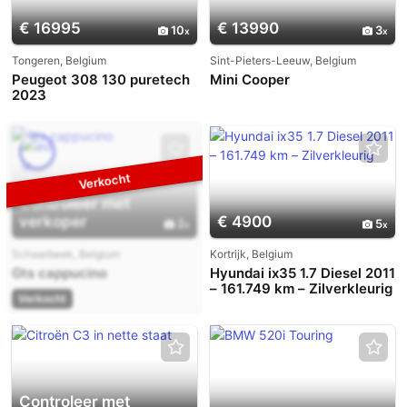
€ 16995
€ 13990
10
3
Tongeren, Belgium
Sint-Pieters-Leeuw, Belgium
Peugeot 308 130 puretech
Mini Cooper
2023
Controleer met
verkoper
€ 4900
2
5
Schaarbeek, Belgium
Kortrijk, Belgium
Gts cappucino
Hyundai ix35 1.7 Diesel 2011
– 161.749 km – Zilverkleurig
Verkocht
Controleer met