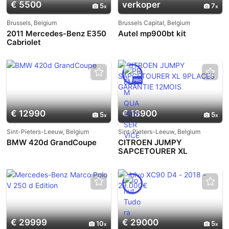
€ 5500
verkoper
5
7
Brussels, Belgium
Brussels Capital, Belgium
2011 Mercedes-Benz E350
Autel mp900bt kit
Cabriolet
PRO
€ 12990
€ 18900
5
5
Sint-Pieters-Leeuw, Belgium
Sint-Pieters-Leeuw, Belgium
BMW 420d GrandCoupe
CITROEN JUMPY
SAPCETOURER XL
9PLACES GARANTIE
12MOIS
€ 29999
€ 29000
10
5