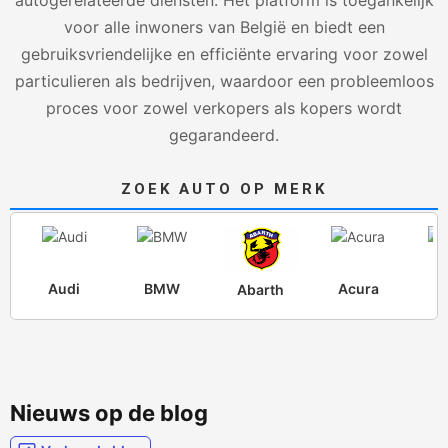
autogerelateerde diensten. Het platform is toegankelijk
voor alle inwoners van België en biedt een
gebruiksvriendelijke en efficiënte ervaring voor zowel
particulieren als bedrijven, waardoor een probleemloos
proces voor zowel verkopers als kopers wordt
gegarandeerd.
ZOEK AUTO OP MERK
Audi
BMW
Acura
Fe
Abarth
Nieuws op de blog