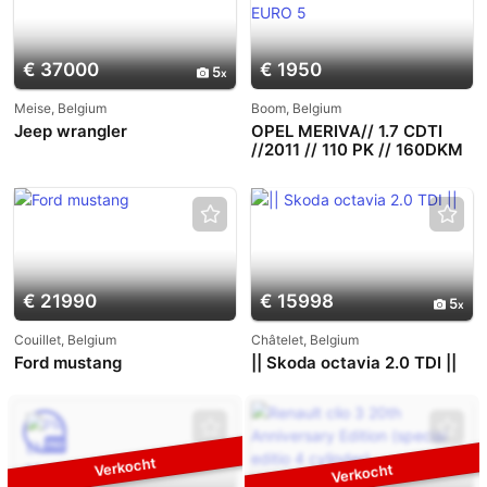
€ 37000
€ 1950
5
Meise, Belgium
Boom, Belgium
Jeep wrangler
OPEL MERIVA// 1.7 CDTI
//2011 // 110 PK // 160DKM
// EURO 5
€ 21990
€ 15998
5
Couillet, Belgium
Châtelet, Belgium
Ford mustang
|| Skoda octavia 2.0 TDI ||
PRO