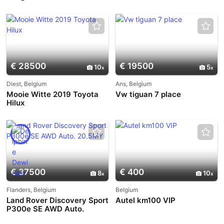
€ 28500
€ 19500
10
5
Diest, Belgium
Ans, Belgium
Mooie Witte 2019 Toyota
Vw tiguan 7 place
Hilux
€ 37500
€ 400
8
10
Flanders, Belgium
Belgium
Land Rover Discovery Sport
Autel km100 VIP
P300e SE AWD Auto.
20.5MY