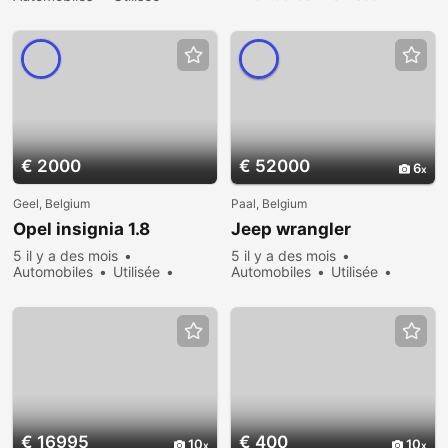
Vendre
479 vues
Vendre
484 vues
€ 2000
€ 52000
6
Geel, Belgium
Paal, Belgium
Opel insignia 1.8
Jeep wrangler
5 il y a des mois
5 il y a des mois
Automobiles
Utilisée
Automobiles
Utilisée
Vendre
366 vues
Acheter
348 vues
€ 16995
€ 400
10
10