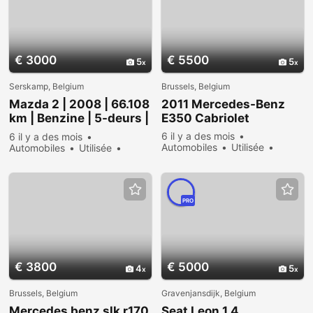
€ 3000
€ 5500
5
5
Serskamp, Belgium
Brussels, Belgium
Mazda 2 | 2008 | 66.108
2011 Mercedes-Benz
km | Benzine | 5-deurs |
E350 Cabriolet
Handgeschakeld
6 il y a des mois
6 il y a des mois
Automobiles
Utilisée
Automobiles
Utilisée
Vendre
382 vues
Vendre
633 vues
PRO
€ 3800
€ 5000
4
5
Brussels, Belgium
Gravenjansdijk, Belgium
Mercedes benz slk r170
Seat Leon 1.4