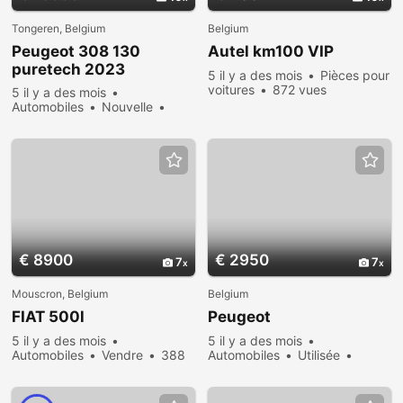
Tongeren, Belgium
Belgium
Peugeot 308 130
Autel km100 VIP
puretech 2023
5 il y a des mois
Pièces pour
voitures
872 vues
5 il y a des mois
Automobiles
Nouvelle
Vendre
551 vues
€ 8900
€ 2950
7
7
Mouscron, Belgium
Belgium
FIAT 500l
Peugeot
5 il y a des mois
5 il y a des mois
Automobiles
Vendre
388
Automobiles
Utilisée
vues
Vendre
504 vues