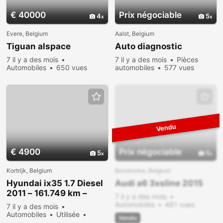
€ 40000
Prix ​​négociable
4
5
Evere, Belgium
Aalst, Belgium
Tiguan alspace
Auto diagnostic
7 il y a des mois
7 il y a des mois
Pièces
Automobiles
650 vues
automobiles
577 vues
€ 4900
Prix ​​négociable
5
5
Kortrijk, Belgium
Bovekerke, Belgium
Hyundai ix35 1.7 Diesel
Audi a6 3xsline 2015
2011 – 161.749 km –
7 il y a des mois
Zilverkleurig
Automobiles
481 vues
7 il y a des mois
Automobiles
Utilisée
Vendu
Vendre
429 vues