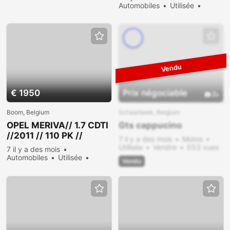
Automobiles
Utilisée
Vendre
541 vues
€ 1950
Prix ​​négociable
2
Boom, Belgium
Schaarbeek, Belgium
OPEL MERIVA// 1.7 CDTI
Gts cappucino
//2011 // 110 PK //
7 il y a des mois
Motos
160DKM // EURO 5
Utilisée
Vendre
553 vues
7 il y a des mois
Automobiles
Utilisée
Vendu
Vendre
562 vues