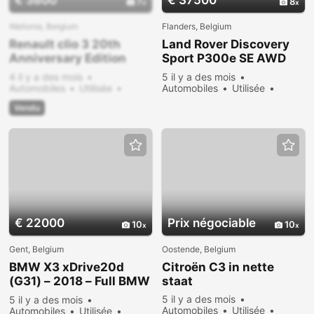
€ 3800
€ 37500
7
8
Wallonia, Belgium
Flanders, Belgium
Renault clio 3 20th
Land Rover Discovery
Anniversary Edition
Sport P300e SE AWD
(special editio 4
Auto. 20.5MY
4 il y a des mois
5 il y a des mois
cylinder)
Automobiles
Utilisée
Automobiles
Utilisée
Vendre
390 vues
Vendre
436 vues
Vendu
€ 22000
Prix ​​négociable
10
10
Gent, Belgium
Oostende, Belgium
BMW X3 xDrive20d
Citroën C3 in nette
(G31) – 2018 – Full BMW
staat
History
5 il y a des mois
5 il y a des mois
Automobiles
Utilisée
Automobiles
Utilisée