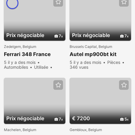
Prix ​​négociable
Prix ​​négociable
7
7
Zedelgem, Belgium
Brussels Capital, Belgium
Ferrari 348 France
Autel mp900bt kit
5 il y a des mois
5 il y a des mois
Pièces
Automobiles
Utilisée
346 vues
Vendre
368 vues
Prix ​​négociable
€ 7200
7
5
Machelen, Belgium
Gembloux, Belgium