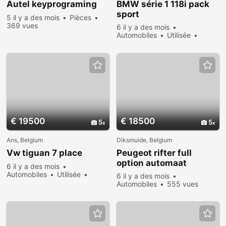
Autel keyprograming
BMW série 1 118i pack
sport
5 il y a des mois
Pièces
369 vues
6 il y a des mois
Automobiles
Utilisée
Vendre
396 vues
€ 19500
€ 18500
5
5
Ans, Belgium
Diksmuide, Belgium
Vw tiguan 7 place
Peugeot rifter full
option automaat
6 il y a des mois
Automobiles
Utilisée
6 il y a des mois
Vendre
548 vues
Automobiles
555 vues