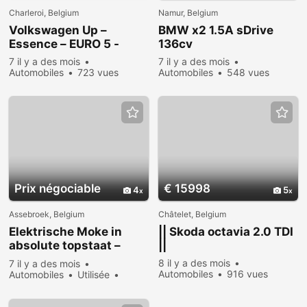
Charleroi, Belgium
Namur, Belgium
Volkswagen Up –
BMW x2 1.5A sDrive
Essence – EURO 5 -
136cv
7 il y a des mois
7 il y a des mois
Automobiles
723 vues
Automobiles
548 vues
Prix ​​négociable
€ 15998
4
5
Assebroek, Belgium
Châtelet, Belgium
Elektrische Moke in
|| Skoda octavia 2.0 TDI
absolute topstaat –
||
unieke blikvanger –
8 il y a des mois
7 il y a des mois
snelle verkoop
Automobiles
916 vues
Automobiles
Utilisée
Vendre
949 vues