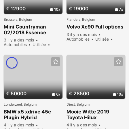
€ 12900
€ 19000
10
7
Brussels, Belgium
Flanders, Belgium
Mini Countryman
Volvo Xc90 Full options
02/2018 Essence
3 il y a des mois
Automobiles
Utilisée
3 il y a des mois
Vendre
365 vues
Automobiles
Utilisée
Vendre
297 vues
€ 50000
€ 28500
6
10
Londerzeel, Belgium
Diest, Belgium
BMW x5 xdrive 45e
Mooie Witte 2019
Plugin Hybrid
Toyota Hilux
4 il y a des mois
4 il y a des mois