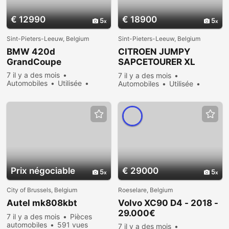
€ 12990
€ 18900
5
5
Sint-Pieters-Leeuw, Belgium
Sint-Pieters-Leeuw, Belgium
BMW 420d
CITROEN JUMPY
GrandCoupe
SAPCETOURER XL
9PLACES GARANTIE
7 il y a des mois
7 il y a des mois
12MOIS
Automobiles
Utilisée
Automobiles
Utilisée
Vendre
614 vues
Vendre
674 vues
Prix ​​négociable
€ 29000
5
5
City of Brussels, Belgium
Roeselare, Belgium
Autel mk808kbt
Volvo XC90 D4 - 2018 -
29.000€
7 il y a des mois
Pièces
automobiles
591 vues
7 il y a des mois